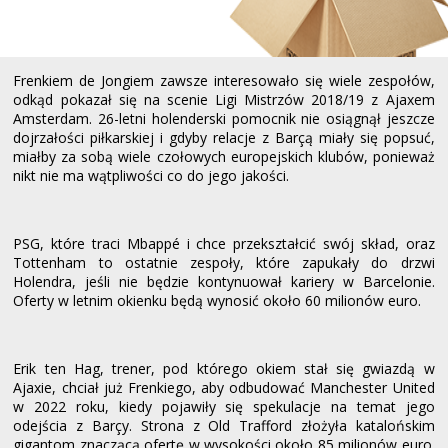
Frenkiem de Jongiem zawsze interesowało się wiele zespołów,
odkąd pokazał się na scenie Ligi Mistrzów 2018/19 z Ajaxem
Amsterdam. 26-letni holenderski pomocnik nie osiągnął jeszcze
dojrzałości piłkarskiej i gdyby relacje z Barçą miały się popsuć,
miałby za sobą wiele czołowych europejskich klubów, ponieważ
nikt nie ma wątpliwości co do jego jakości.
PSG, które traci Mbappé i chce przekształcić swój skład, oraz
Tottenham to ostatnie zespoły, które zapukały do drzwi
Holendra, jeśli nie będzie kontynuował kariery w Barcelonie.
Oferty w letnim okienku będą wynosić około 60 milionów euro.
Erik ten Hag, trener, pod którego okiem stał się gwiazdą w
Ajaxie, chciał już Frenkiego, aby odbudować Manchester United
w 2022 roku, kiedy pojawiły się spekulacje na temat jego
odejścia z Barçy. Strona z Old Trafford złożyła katalońskim
gigantom znaczącą ofertę w wysokości około 85 milionów euro.