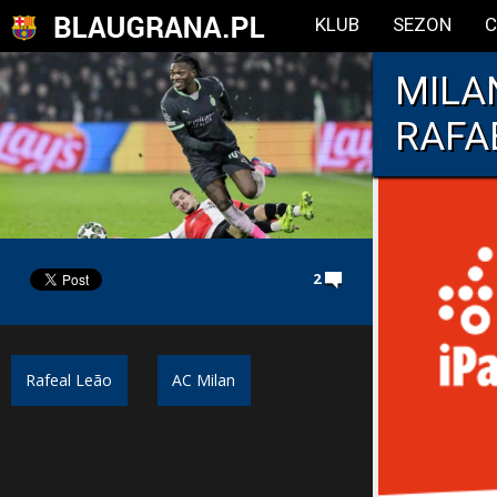
KLUB
SEZON
C
MILA
RAFA
2
Rafeal Leão
AC Milan