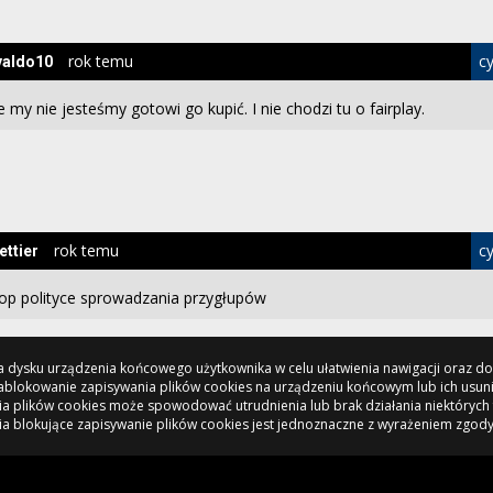
rok temu
cy
valdo10
e my nie jesteśmy gotowi go kupić. I nie chodzi tu o fairplay.
rok temu
cy
ettier
op polityce sprowadzania przygłupów
 na dysku urządzenia końcowego użytkownika w celu ułatwienia nawigacji oraz 
 Zablokowanie zapisywania plików cookies na urządzeniu końcowym lub ich usun
a plików cookies może spowodować utrudnienia lub brak działania niektórych 
ia blokujące zapisywanie plików cookies jest jednoznaczne z wyrażeniem zgody