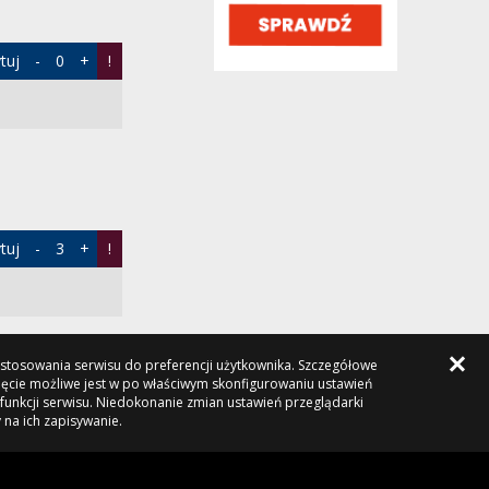
marbar,
20 minut temu
, w "Oficjalnie: ter
Stegen wypożyczony do Ajaksu"
tuj
-
0
+
!
Neo-rojalizm na pełnej
darekk,
23 minuty temu
, w "Polityczne spory i
zawiłości"
Umówmy się wiekszosc z nas ma klimę w
aucie i pracy, a coraz więcej w
domu/mieszkaniu. Leżę...
Tomasinho,
23 minuty temu
, w "Polityczne
spory i zawiłości"
tuj
-
3
+
!
tu artykuł chyba sprzed 18 miesięcy
[Zobacz link]
koriolan2,
27 minut temu
, w "Oficjalnie: ter
Stegen wypożyczony do Ajaksu"
dostosowania serwisu do preferencji użytkownika. Szczegółowe
Np. tylko wówczas gdy jest pozytywna
ięcie możliwe jest w po właściwym skonfigurowaniu ustawień
opinia sądów obu instancji, jeśli były dwie
funkcji serwisu. Niedokonanie zmian ustawień przeglądarki
instancje,...
 na ich zapisywanie.
Lucho,
27 minut temu
, w "Polityczne spory i
zawiłości"