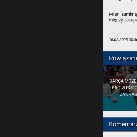
Milan zamkną
między zakupa
16.02.2025 00:50
Powiązan
BARÇA MOŻE
LEAO W POD
JAK RA
Komentar