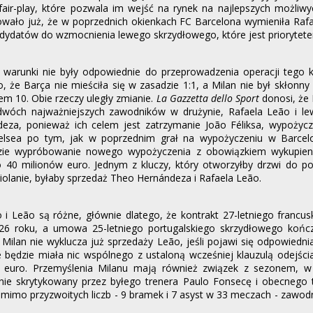
air-play, które pozwala im wejść na rynek na najlepszych możliw
wało już, że w poprzednich okienkach FC Barcelona wymieniła Raf
dydatów do wzmocnienia lewego skrzydłowego, które jest priorytet
 warunki nie były odpowiednie do przeprowadzenia operacji tego k
o, że Barça nie mieściła się w zasadzie 1:1, a Milan nie był skłonny 
 10. Obie rzeczy uległy zmianie.
La Gazzetta dello Sport
donosi, że
 dwóch najważniejszych zawodników w drużynie, Rafaela Leão i l
eza, ponieważ ich celem jest zatrzymanie João Féliksa, wypoży
elsea po tym, jak w poprzednim grał na wypożyczeniu w Barcelo
dzie wypróbowanie nowego wypożyczenia z obowiązkiem wykupie
 40 milionów euro. Jednym z kluczy, który otworzyłby drzwi do p
iolanie, byłaby sprzedaż Theo Hernándeza i Rafaela Leão.
 i Leão są różne, głównie dlatego, że kontrakt 27-letniego francu
6 roku, a umowa 25-letniego portugalskiego skrzydłowego końc
 Milan nie wyklucza już sprzedaży Leão, jeśli pojawi się odpowiednia
e będzie miała nic wspólnego z ustaloną wcześniej klauzulą odejśc
 euro. Przemyślenia Milanu mają również związek z sezonem, 
znie skrytykowany przez byłego trenera Paulo Fonsecę i obecnego 
mimo przyzwoitych liczb - 9 bramek i 7 asyst w 33 meczach - zawodn