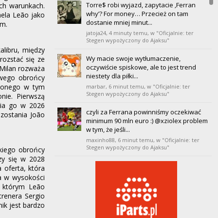
Torre$ robi wyjazd, zapytacie ‚Ferran
ych warunkach.
20
Villarreal
why’? For money… Przecież on tam
0
0
0
0
0
0
0
aela Leão jako
dostanie mniej minut...
em.
jatoja24,
4 minuty temu
, w "Oficjalnie: ter
Stegen wypożyczony do Ajaksu"
alibru, między
Wy macie swoje wytłumaczenie,
rozstać się ze
oczywiście spiskowe, ale to jest trend
 Milan rozważa
niestety dla piłki...
ewego obrońcy
czonego w tym
marbar,
6 minut temu
, w "Oficjalnie: ter
Stegen wypożyczony do Ajaksu"
nie. Pierwszą
nia go w 2026
czyli za Ferrana powinniśmy oczekiwać
ozostania João
minimum 90 mln euro :) @xziolex problem
w tym, że jeśli...
maxinho88,
6 minut temu
, w "Oficjalnie: ter
Stegen wypożyczony do Ajaksu"
skiego obrońcy
zy się w 2028
Tebas mocno popracował by spuścić ligę
 oferta, która
na dno :>
ia w wysokości
Fenrir,
14 minut temu
, w "Oficjalnie: ter
w którym Leão
Stegen wypożyczony do Ajaksu"
trenera Sergio
ik jest bardzo
wczoraj gdzies widzialem ze koles pisal o