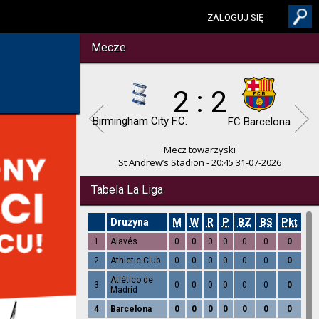
ZALOGUJ SIĘ
Mecze
2 : 2
Birmingham City F.C.
FC Barcelona
Mecz towarzyski
St Andrew’s Stadion - 20:45 31-07-2026
Tabela La Liga
Drużyna
M
W
R
P
BZ
BS
Pkt
1
Alavés
0
0
0
0
0
0
0
2
Athletic Club
0
0
0
0
0
0
0
Atlético de
3
0
0
0
0
0
0
0
Madrid
4
Barcelona
0
0
0
0
0
0
0