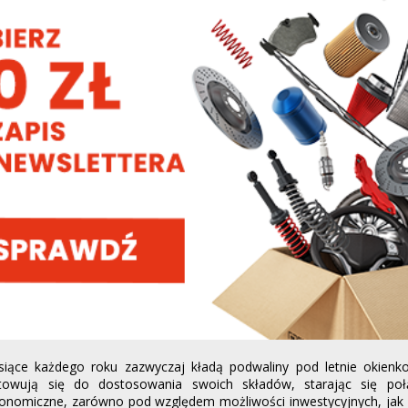
siące każdego roku zazwyczaj kładą podwaliny pod letnie okienko
towują się do dostosowania swoich składów, starając się połą
konomiczne, zarówno pod względem możliwości inwestycyjnych, jak 