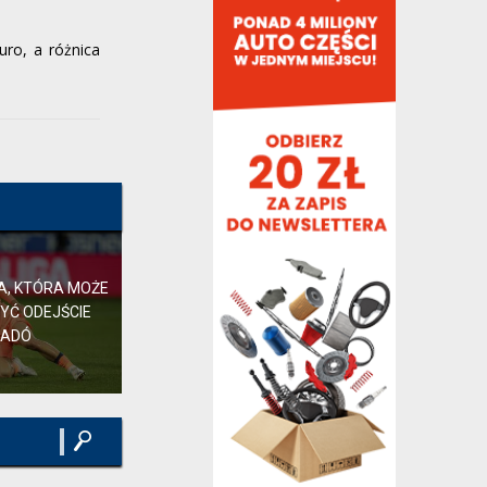
sparingu milanu z interem ze ogladal na
tik toku ze...
LARRY,
15 minut temu
, w "Oficjalnie: ter
ro, a różnica
Stegen wypożyczony do Ajaksu"
byłem kilka dni w Hiszpanii i widziałem
tylu chłopaków ( i dziewcząt też) w
koszulkach...
koriolan2,
16 minut temu
, w "Oficjalnie: ter
Stegen wypożyczony do Ajaksu"
U mnie wczoraj było 38. Dlatego
napisałem, że kapkę za gorąco, ale takie
dziejsze 33-34 tym...
Tomasinho,
16 minut temu
, w "Polityczne
A, KTÓRA MOŻE
spory i zawiłości"
YĆ ODEJŚCIE
SADÓ
Sytuacja z „9” robi się tragiczna, z jednej
strony nie ma opcji na rynku, główny cel...
shaq34,
19 minut temu
, w "Oficjalnie: ter
Stegen wypożyczony do Ajaksu"
La Liga skończyłaby podobnie gdyby
spełniło się tutejsze marzenie czyli
likwidacja RM :) ...