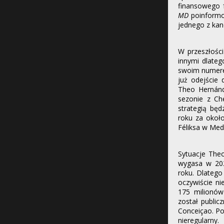
finansowego f
MD
poinformo
jednego z kan
W przeszłości
innymi dlateg
swoim numerem
już odejście
Theo Hernánd
sezonie z Ch
strategią bę
roku za około
Féliksa w Med
Sytuacje Theo
wygasa w 202
roku. Dlatego
oczywiście ni
175 milionów
został public
Conceiçao. Po
nieregularny.