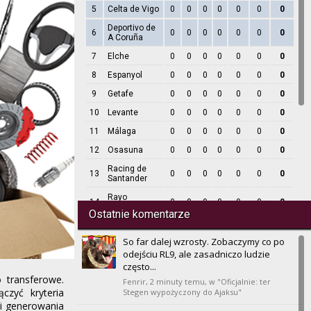
5
Celta de Vigo
0
0
0
0
0
0
0
Deportivo de
6
0
0
0
0
0
0
0
A Coruña
7
Elche
0
0
0
0
0
0
0
8
Espanyol
0
0
0
0
0
0
0
9
Getafe
0
0
0
0
0
0
0
10
Levante
0
0
0
0
0
0
0
11
Málaga
0
0
0
0
0
0
0
12
Osasuna
0
0
0
0
0
0
0
Racing de
13
0
0
0
0
0
0
0
Santander
Rayo
14
0
0
0
0
0
0
0
Vallecano
Ostatnie komentarze
15
Real Betis
0
0
0
0
0
0
0
So far dalej wzrosty. Zobaczymy co po
16
Real Madrid
0
0
0
0
0
0
0
odejściu RL9, ale zasadniczo ludzie
Real
często...
17
0
0
0
0
0
0
0
Sociedad
 transferowe.
Fenrir,
2 minuty temu
, w "Oficjalnie: ter
czyć kryteria
18
Sevilla
Stegen wypożyczony do Ajaksu"
0
0
0
0
0
0
0
i generowania
19
Valencia
0
0
0
0
0
0
0