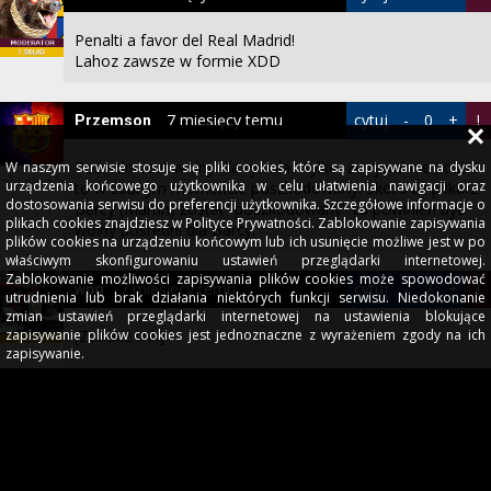
Penalti a favor del Real Madrid!
Lahoz zawsze w formie XDD
7 miesięcy temu
cytuj
-
0
+
!
Przemson
Pośredni rzut wolny dla rywala... tylko, że rywal nie został
W naszym serwisie stosuje się pliki cookies, które są zapisywane na dysku
urządzenia końcowego użytkownika w celu ułatwienia nawigacji oraz
to w żadnym momencie poszkodowany. Skoro to piłkarz
dostosowania serwisu do preferencji użytkownika. Szczegółowe informacje o
Barcy (Martin) został "poszkodowany" to powinien być
plikach cookies znajdziesz w Polityce Prywatności. Zablokowanie zapisywania
wolny pośredni dla Barcy.
plików cookies na urządzeniu końcowym lub ich usunięcie możliwe jest w po
właściwym skonfigurowaniu ustawień przeglądarki internetowej.
Zablokowanie możliwości zapisywania plików cookies może spowodować
7 miesięcy temu
cytuj
-
2
+
!
wpg
utrudnienia lub brak działania niektórych funkcji serwisu. Niedokonanie
zmian ustawień przeglądarki internetowej na ustawienia blokujące
[Zobacz link]
zapisywanie plików cookies jest jednoznaczne z wyrażeniem zgody na ich
zapisywanie.
Nawet jak na hiszpańskie standardy to była gruba akcja:):)