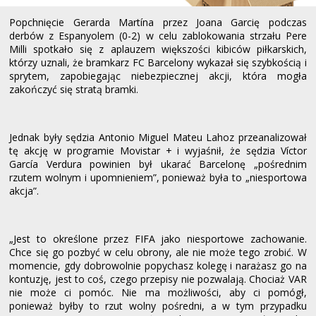
Popchnięcie Gerarda Martína przez Joana Garcię podczas
derbów z Espanyolem (0-2) w celu zablokowania strzału Pere
Milli spotkało się z aplauzem większości kibiców piłkarskich,
którzy uznali, że bramkarz FC Barcelony wykazał się szybkością i
sprytem, zapobiegając niebezpiecznej akcji, która mogła
zakończyć się stratą bramki.
Jednak były sędzia Antonio Miguel Mateu Lahoz przeanalizował
tę akcję w programie Movistar + i wyjaśnił, że sędzia Víctor
García Verdura powinien był ukarać Barcelonę „pośrednim
rzutem wolnym i upomnieniem”, ponieważ była to „niesportowa
akcja”.
„Jest to określone przez FIFA jako niesportowe zachowanie.
Chce się go pozbyć w celu obrony, ale nie może tego zrobić. W
momencie, gdy dobrowolnie popychasz kolegę i narażasz go na
kontuzję, jest to coś, czego przepisy nie pozwalają. Chociaż VAR
nie może ci pomóc. Nie ma możliwości, aby ci pomógł,
ponieważ byłby to rzut wolny pośredni, a w tym przypadku