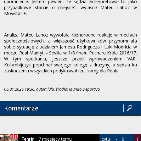
upomnienie. Jestem pewien, że sędzia zinterpretował to jako
przypadkowe starcie o miejsce”, wyjaśnił Mateu Lahoz w
Movistar +.
Analiza Mateu Lahoz wywołała różnorodne reakcje w mediach
społecznościowych, a większość użytkowników przypomniała
sobie sytuację z udziałem Jamesa Rodrígueza i Luki Modricia w
meczu Real Madryt – Sevilla w 1/8 finału Pucharu Króla 2016/17.
W tym spotkaniu, jeszcze przed wprowadzeniem VAR,
Kolumbijczyk popchnął swojego kolegę z drużyny, a sędzia ku
zaskoczeniu wszystkich podyktował rzut karny dla Realu.
06.01.2026 19:36, autor: lulu, źródło: Mundo Deportivo
Komentarze
7 miesięcy temu
cytuj
-
0
+
!
Fenrir