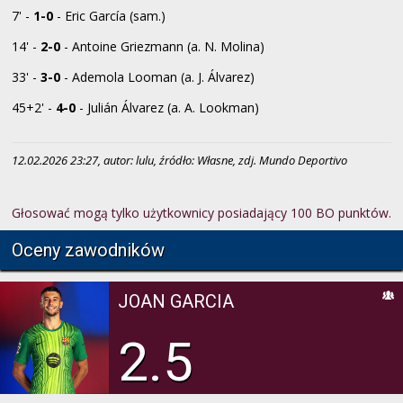
7' -
1-0
- Eric García (sam.)
14' -
2-0
- Antoine Griezmann (a. N. Molina)
33' -
3-0
- Ademola Looman (a. J. Álvarez)
45+2' -
4-0
- Julián Álvarez (a. A. Lookman)
12.02.2026 23:27, autor: lulu, źródło: Własne, zdj. Mundo Deportivo
Głosować mogą tylko użytkownicy posiadający 100 BO punktów.
Oceny zawodników
JOAN GARCIA
2.5