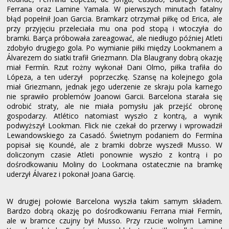
Ferrana oraz Lamine Yamala. W pierwszych minutach fatalny
błąd popełnił Joan Garcia. Bramkarz otrzymał piłkę od Erica, ale
przy przyjęciu przeleciała mu ona pod stopą i wtoczyła do
bramki. Barça próbowała zareagować, ale niedługo później Atleti
zdobyło drugiego gola. Po wymianie piłki między Lookmanem a
Álvarezem do siatki trafił Griezmann. Dla Blaugrany dobrą okazję
miał Fermín. Rzut rożny wykonał Dani Olmo, piłka trafiła do
Lópeza, a ten uderzył poprzeczkę. Szansę na kolejnego gola
miał Griezmann, jednak jego uderzenie ze skraju pola karnego
nie sprawiło problemów Joanowi Garcii. Barcelona starała się
odrobić straty, ale nie miała pomysłu jak przejść obronę
gospodarzy. Atlético natomiast wyszło z kontrą, a wynik
podwyższył Lookman. Flick nie czekał do przerwy i wprowadził
Lewandowskiego za Casadó. Świetnym podaniem do Fermína
popisał się Koundé, ale z bramki dobrze wyszedł Musso. W
doliczonym czasie Atleti ponownie wyszło z kontrą i po
dośrodkowaniu Moliny do Lookmana ostatecznie na bramkę
uderzył Álvarez i pokonał Joana Garcię.
W drugiej połowie Barcelona wyszła takim samym składem.
Bardzo dobrą okazję po dośrodkowaniu Ferrana miał Fermín,
ale w bramce czujny był Musso. Przy rzucie wolnym Lamine