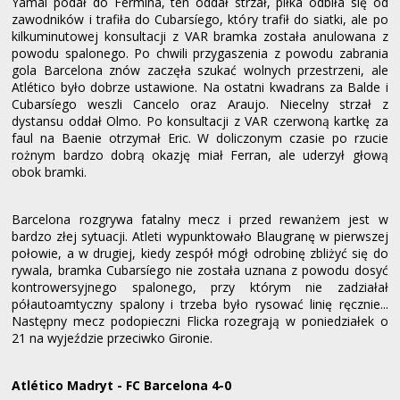
Yamal podał do Fermína, ten oddał strzał, piłka odbiła się od
zawodników i trafiła do Cubarsíego, który trafił do siatki, ale po
kilkuminutowej konsultacji z VAR bramka została anulowana z
powodu spalonego. Po chwili przygaszenia z powodu zabrania
gola Barcelona znów zaczęła szukać wolnych przestrzeni, ale
Atlético było dobrze ustawione. Na ostatni kwadrans za Balde i
Cubarsíego weszli Cancelo oraz Araujo. Niecelny strzał z
dystansu oddał Olmo. Po konsultacji z VAR czerwoną kartkę za
faul na Baenie otrzymał Eric. W doliczonym czasie po rzucie
rożnym bardzo dobrą okazję miał Ferran, ale uderzył głową
obok bramki.
Barcelona rozgrywa fatalny mecz i przed rewanżem jest w
bardzo złej sytuacji. Atleti wypunktowało Blaugranę w pierwszej
połowie, a w drugiej, kiedy zespół mógł odrobinę zbliżyć się do
rywala, bramka Cubarsíego nie została uznana z powodu dosyć
kontrowersyjnego spalonego, przy którym nie zadziałał
półautoamtyczny spalony i trzeba było rysować linię ręcznie...
Następny mecz podopieczni Flicka rozegrają w poniedziałek o
21 na wyjeździe przeciwko Gironie.
Atlético Madryt - FC Barcelona 4-0