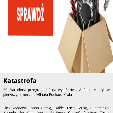
Katastrofa
FC Barcelona przegrała 4-0 na wyjeździe z Atlético Madryt w
pierwszym meczu półfinału Pucharu Króla.
Flick wystawił: Joana Garcię, Balde, Erica Garcíę, Cubarsíego,
Koundé, Fermína Lópeza, de Jonga, Casadó, Daniego Olmo,