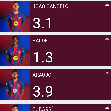
JOÃO CANCELO
3.1
BALDE
1.3
ARAUJO
3.9
CUBARSÍ