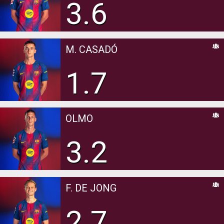
3.6
M. CASADÓ
1.7
OLMO
3.2
F. DE JONG
2.7