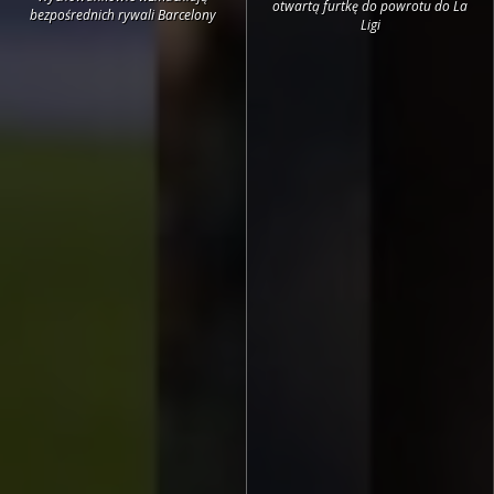
otwartą furtkę do powrotu do La
bezpośrednich rywali Barcelony
Ligi