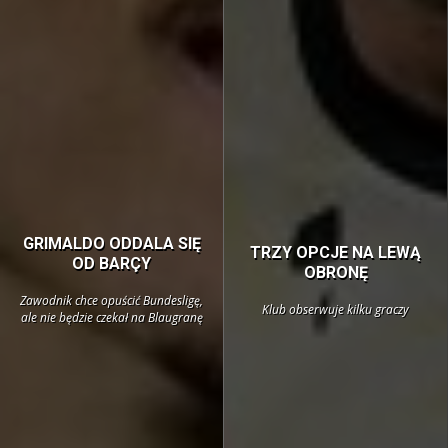
GRIMALDO ODDALA SIĘ
TRZY OPCJE NA LEWĄ
OD BARÇY
OBRONĘ
Zawodnik chce opuścić Bundesligę,
Klub obserwuje kilku graczy
ale nie będzie czekał na Blaugranę