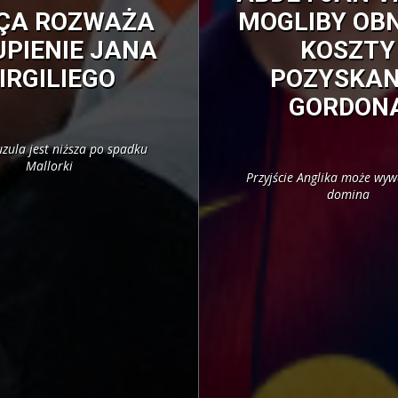
ÇA ROZWAŻA
MOGLIBY OB
PIENIE JANA
KOSZTY
IRGILIEGO
POZYSKAN
GORDON
uzula jest niższa po spadku
Mallorki
Przyjście Anglika może wyw
domina