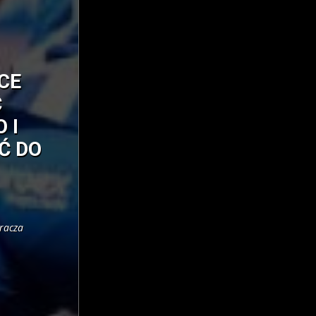
CE
Ć
 I
Ć DO
racza