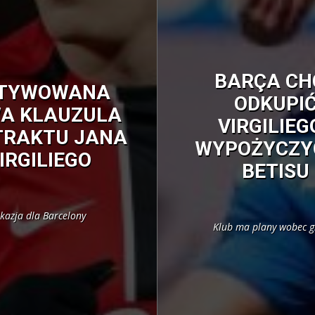
BARÇA CH
TYWOWANA
ODKUPI
A KLAUZULA
VIRGILIEGO
TRAKTU JANA
WYPOŻYCZY
IRGILIEGO
BETISU
kazja dla Barcelony
Klub ma plany wobec g