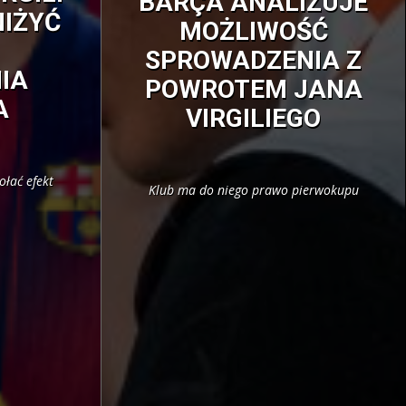
BARÇA ANALIZUJE
NIŻYĆ
MOŻLIWOŚĆ
SPROWADZENIA Z
IA
POWROTEM JANA
A
VIRGILIEGO
ołać efekt
Klub ma do niego prawo pierwokupu