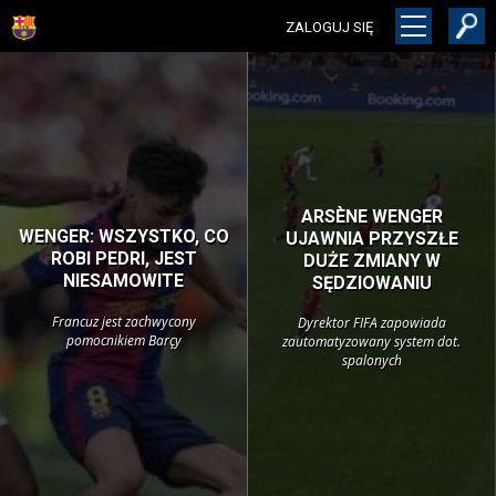
ZALOGUJ SIĘ
ARSÈNE WENGER
WENGER: WSZYSTKO, CO
UJAWNIA PRZYSZŁE
ROBI PEDRI, JEST
DUŻE ZMIANY W
NIESAMOWITE
SĘDZIOWANIU
Francuz jest zachwycony
Dyrektor FIFA zapowiada
pomocnikiem Barçy
zautomatyzowany system dot.
spalonych