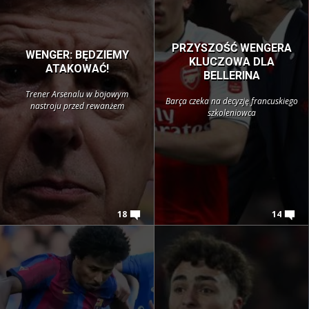
PRZYSZOŚĆ WENGERA
WENGER: BĘDZIEMY
KLUCZOWA DLA
ATAKOWAĆ!
BELLERINA
Trener Arsenalu w bojowym
Barça czeka na decyzję francuskiego
nastroju przed rewanżem
szkoleniowca
18
14