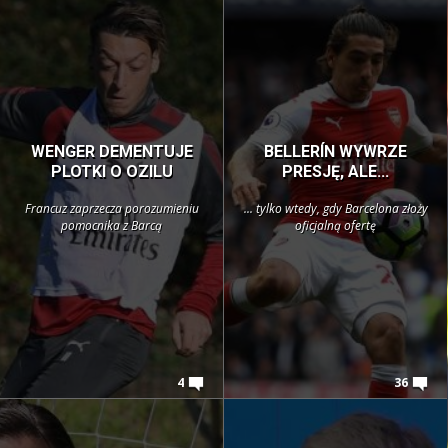
WENGER DEMENTUJE
BELLERÍN WYWRZE
PLOTKI O OZILU
PRESJĘ, ALE...
Francuz zaprzecza porozumieniu
... tylko wtedy, gdy Barcelona złoży
pomocnika z Barcą
oficjalną ofertę
4
36