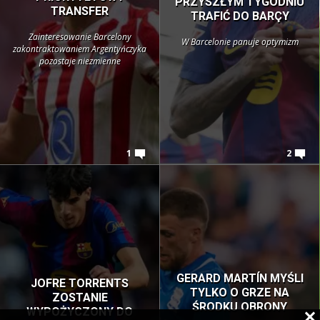
PRZYSZŁYM TYGODNIU
TRANSFER
TRAFIĆ DO BARÇY
Zainteresowanie Barcelony
W Barcelonie panuje optymizm
zakontraktowaniem Argentyńczyka
pozostaje niezmienne
1
2
GERARD MARTÍN MYŚLI
JOFRE TORRENTS
TYLKO O GRZE NA
ZOSTANIE
ŚRODKU OBRONY
WYPOŻYCZONY DO