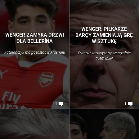
WENGER: PIŁKARZE
WENGER ZAMYKA DRZWI
BARÇY ZAMIENIAJĄ GRĘ
DLA BELLERÍNA
W SZTUKĘ
Katalończyk ma pozostać w Arsenalu
Francuz zachwycony szczególnie
triem MSN
11
1